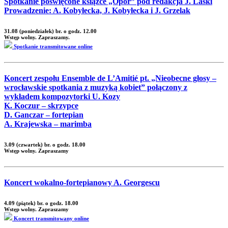
Spotkanie poświęcone książce „Opór” pod redakcja J. Laski
Prowadzenie: A. Kobyłecka, J. Kobyłecka i J. Grzelak
31.08 (poniedziałek) br. o godz. 12.00
Wstęp wolny. Zapraszamy.
Spotkanie transmitowane online
Koncert zespołu Ensemble de L’Amitié pt. „Nieobecne głosy –
wrocławskie spotkania z muzyką kobiet” połączony z
wykładem kompozytorki U. Kozy
K. Koczur – skrzypce
D. Ganczar – fortepian
A. Krajewska – marimba
3.09 (czwartek) br. o godz. 18.00
Wstęp wolny. Zapraszamy
Koncert wokalno-fortepianowy A. Georgescu
4.09 (piątek) br. o godz. 18.00
Wstęp wolny. Zapraszamy
Koncert transmitowany online