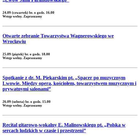
24.09 (czwartek) br. o godz. 16.00
Wstęp wolny. Zapraszamy
Otwarte zebranie Towarzystwa Wagnerowskiego we
Wrocławiu
25.09 (piątek) br. o godz. 18.00
Wstęp wolny. Zapraszamy
Spotkanie z dr. M. Piekarskim pt. „Spacer po muzycznym
Lwowie. Między operą, kościołem, towarzystwem muzycznym i
prywatnymi salonami”
26.09 (sobota) br. o godz. 15.00
Wstęp wolny. Zapraszamy
Recital gitarowo-wokalny E. Malinowskiego pt. „Polska w
sercach ludzkich w czasie i przestrzeni”