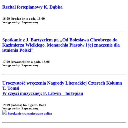
Recital fortepianowy K. Dąbka
16.09 (środa) br. o godz. 18.00
Wstęp wolny. Zapraszamy
Spotkanie z J. Bartyzelem pt. „Od Bolesława Chrobrego do
Kazimierza Wielkiego. Monarchia Piastów i jej znaczenie dla
istnienia Polski”
17.09 (czwartek) br. o godz. 18.00
Wstęp wolny. Zapraszamy
Uroczystość wręczenia Nagrody Literackiej Czterech Kolumn
T. Tomsi
W części muzycznej: F. Litwin – fortepian
19.09 (sobota) br. o godz. 16.00
Wstęp wolny. Zapraszamy.
Spotkanie transmitowane online