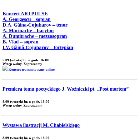
Koncert ARTPULSE
A. Georgescu – sopran
D.A. Găina-Cojuharov – tenor
A. Marinache – baryton
A. Dumitrache – mezzosopran
B. Vlad – sopran
I.V. Găină-Cojuharov – fortepian
5.09 (sobota) br. o godz. 16.00
Wstęp wolny. Zapraszamy
Koncert transmitowany online
Premiera tomu poetyckiego J. Woźniczki pt. „Post mortem”
8.09 (wtorek) br. o godz. 18.00
Wstęp wolny. Zapraszamy
Wystawa ilustracji M. Chabielskiego
8.09 (wtorek) br. o godz. 18.00