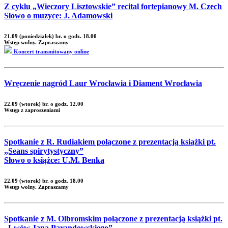
Z cyklu „Wieczory Lisztowskie” recital fortepianowy M. Czech
Słowo o muzyce: J. Adamowski
21.09 (poniedziałek) br. o godz. 18.00
Wstęp wolny. Zapraszamy
Koncert transmitowany online
Wręczenie nagród Laur Wrocławia i Diament Wrocławia
22.09 (wtorek) br. o godz. 12.00
Wstęp z zaproszeniami
Spotkanie z R. Rudiakiem połączone z prezentacją książki pt.
„Seans spirytystyczny”
Słowo o książce: U.M. Benka
22.09 (wtorek) br. o godz. 18.00
Wstęp wolny. Zapraszamy
Spotkanie z M. Olbromskim połączone z prezentacją książki pt.
„Lwów Jana Parandowskiego”