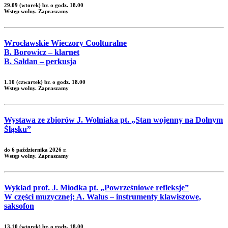
29.09 (wtorek) br. o godz. 18.00
Wstęp wolny. Zapraszamy
Wrocławskie Wieczory Coolturalne
B. Borowicz – klarnet
B. Sałdan – perkusja
1.10 (czwartek) br. o godz. 18.00
Wstęp wolny. Zapraszamy
Wystawa ze zbiorów J. Wolniaka pt. „Stan wojenny na Dolnym
Śląsku”
do 6 października 2026 r.
Wstęp wolny. Zapraszamy
Wykład prof. J. Miodka pt. „Powrześniowe refleksje”
W części muzycznej: A. Walus – instrumenty klawiszowe,
saksofon
13.10 (wtorek) br. o godz. 18.00