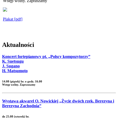
Wstęp wolny. Zapraszamy
Plakat [pdf]
Aktualności
Koncert fortepianowy pt. „Polscy kompozytorzy”
K. Suetsugu
J. Sugano
H. Matsumoto
14.08 (piątek) br. o godz. 16.00
Wstęp wolny. Zapraszamy
Wystawa akwarel O. Nowickiej „Życie dwóch rzek. Berezyna i
Berezyna Zachodnia”
do 25.08 (wtorek) br.