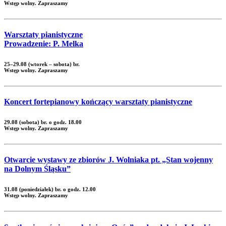
Wstęp wolny. Zapraszamy
Warsztaty pianistyczne
Prowadzenie: P. Melka
25–29.08 (wtorek – sobota) br.
Wstęp wolny. Zapraszamy
Koncert fortepianowy kończący warsztaty pianistyczne
29.08 (sobota) br. o godz. 18.00
Wstęp wolny. Zapraszamy
Otwarcie wystawy ze zbiorów J. Wolniaka pt. „Stan wojenny
na Dolnym Śląsku”
31.08 (poniedziałek) br. o godz. 12.00
Wstęp wolny. Zapraszamy