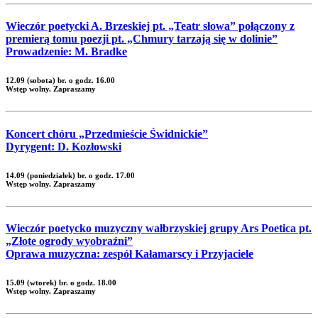
Wieczór poetycki A. Brzeskiej pt. „Teatr słowa” połączony z
premierą tomu poezji pt. „Chmury tarzają się w dolinie”
Prowadzenie: M. Bradke
12.09 (sobota) br. o godz. 16.00
Wstęp wolny. Zapraszamy
Koncert chóru „Przedmieście Świdnickie”
Dyrygent: D. Kozłowski
14.09 (poniedziałek) br. o godz. 17.00
Wstęp wolny. Zapraszamy
Wieczór poetycko muzyczny wałbrzyskiej grupy Ars Poetica pt.
„Złote ogrody wyobraźni”
Oprawa muzyczna: zespół Kałamarscy i Przyjaciele
15.09 (wtorek) br. o godz. 18.00
Wstęp wolny. Zapraszamy