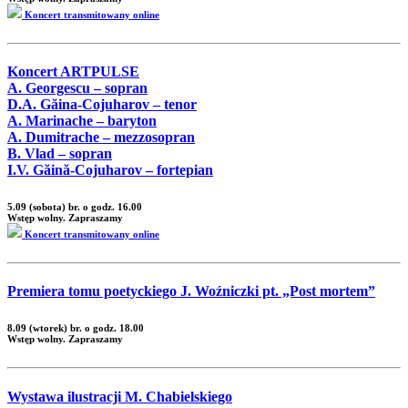
Koncert transmitowany online
Koncert ARTPULSE
A. Georgescu – sopran
D.A. Găina-Cojuharov – tenor
A. Marinache – baryton
A. Dumitrache – mezzosopran
B. Vlad – sopran
I.V. Găină-Cojuharov – fortepian
5.09 (sobota) br. o godz. 16.00
Wstęp wolny. Zapraszamy
Koncert transmitowany online
Premiera tomu poetyckiego J. Woźniczki pt. „Post mortem”
8.09 (wtorek) br. o godz. 18.00
Wstęp wolny. Zapraszamy
Wystawa ilustracji M. Chabielskiego