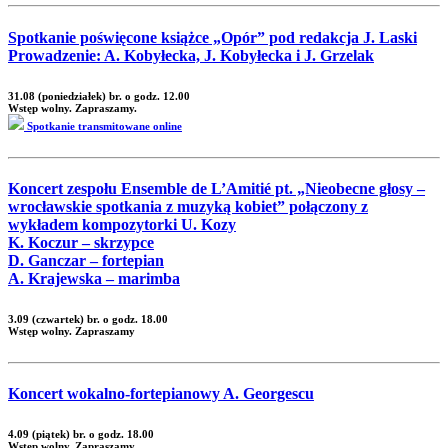
Spotkanie poświęcone książce „Opór” pod redakcja J. Laski
Prowadzenie: A. Kobyłecka, J. Kobyłecka i J. Grzelak
31.08 (poniedziałek) br. o godz. 12.00
Wstęp wolny. Zapraszamy.
Spotkanie transmitowane online
Koncert zespołu Ensemble de L’Amitié pt. „Nieobecne głosy –
wrocławskie spotkania z muzyką kobiet” połączony z
wykładem kompozytorki U. Kozy
K. Koczur – skrzypce
D. Ganczar – fortepian
A. Krajewska – marimba
3.09 (czwartek) br. o godz. 18.00
Wstęp wolny. Zapraszamy
Koncert wokalno-fortepianowy A. Georgescu
4.09 (piątek) br. o godz. 18.00
Wstęp wolny. Zapraszamy