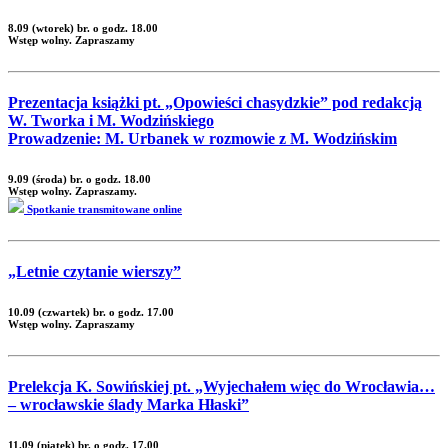
8.09 (wtorek) br. o godz. 18.00
Wstęp wolny. Zapraszamy
Prezentacja książki pt. „Opowieści chasydzkie” pod redakcją
W. Tworka i M. Wodzińskiego
Prowadzenie: M. Urbanek w rozmowie z M. Wodzińskim
9.09 (środa) br. o godz. 18.00
Wstęp wolny. Zapraszamy.
Spotkanie transmitowane online
„Letnie czytanie wierszy”
10.09 (czwartek) br. o godz. 17.00
Wstęp wolny. Zapraszamy
Prelekcja K. Sowińskiej pt. „Wyjechałem więc do Wrocławia…
– wrocławskie ślady Marka Hłaski”
11.09 (piątek) br. o godz. 17.00