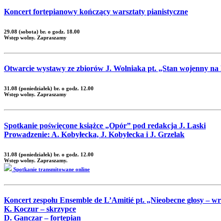
Koncert fortepianowy kończący warsztaty pianistyczne
29.08 (sobota) br. o godz. 18.00
Wstęp wolny. Zapraszamy
Otwarcie wystawy ze zbiorów J. Wolniaka pt. „Stan wojenny na
31.08 (poniedziałek) br. o godz. 12.00
Wstęp wolny. Zapraszamy
Spotkanie poświęcone książce „Opór” pod redakcja J. Laski
Prowadzenie: A. Kobyłecka, J. Kobyłecka i J. Grzelak
31.08 (poniedziałek) br. o godz. 12.00
Wstęp wolny. Zapraszamy.
Spotkanie transmitowane online
Koncert zespołu Ensemble de L’Amitié pt. „Nieobecne głosy – 
K. Koczur – skrzypce
D. Ganczar – fortepian