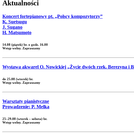
Aktualności
Koncert fortepianowy pt. „Polscy kompozytorzy”
K. Suetsugu
J. Sugano
H. Matsumoto
14.08 (piątek) br. o godz. 16.00
Wstęp wolny. Zapraszamy
Wystawa akwarel O. Nowickiej „Życie dwóch rzek. Berezyna i 
do 25.08 (wtorek) br.
Wstęp wolny. Zapraszamy
Warsztaty pianistyczne
Prowadzenie: P. Melka
25–29.08 (wtorek – sobota) br.
Wstęp wolny. Zapraszamy