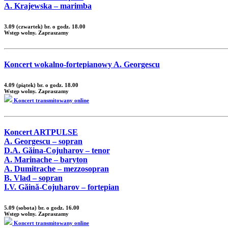
A. Krajewska – marimba
3.09 (czwartek) br. o godz. 18.00
Wstęp wolny. Zapraszamy
Koncert wokalno-fortepianowy A. Georgescu
4.09 (piątek) br. o godz. 18.00
Wstęp wolny. Zapraszamy
Koncert transmitowany online
Koncert ARTPULSE
A. Georgescu – sopran
D.A. Găina-Cojuharov – tenor
A. Marinache – baryton
A. Dumitrache – mezzosopran
B. Vlad – sopran
I.V. Găină-Cojuharov – fortepian
5.09 (sobota) br. o godz. 16.00
Wstęp wolny. Zapraszamy
Koncert transmitowany online