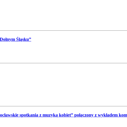
 Dolnym Śląsku”
wrocławskie spotkania z muzyką kobiet” połączony z wykładem ko