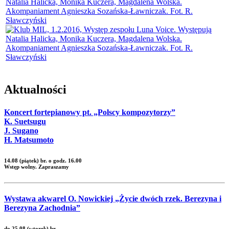
Aktualności
Koncert fortepianowy pt. „Polscy kompozytorzy”
K. Suetsugu
J. Sugano
H. Matsumoto
14.08 (piątek) br. o godz. 16.00
Wstęp wolny. Zapraszamy
Wystawa akwarel O. Nowickiej „Życie dwóch rzek. Berezyna i
Berezyna Zachodnia”
do 25.08 (wtorek) br.