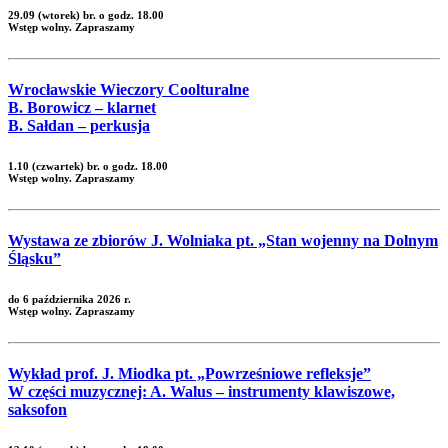
29.09 (wtorek) br. o godz. 18.00
Wstęp wolny. Zapraszamy
Wrocławskie Wieczory Coolturalne
B. Borowicz – klarnet
B. Sałdan – perkusja
1.10 (czwartek) br. o godz. 18.00
Wstęp wolny. Zapraszamy
Wystawa ze zbiorów J. Wolniaka pt. „Stan wojenny na Dolnym
Śląsku”
do 6 października 2026 r.
Wstęp wolny. Zapraszamy
Wykład prof. J. Miodka pt. „Powrześniowe refleksje”
W części muzycznej: A. Walus – instrumenty klawiszowe,
saksofon