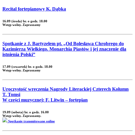
Recital fortepianowy K. Dąbka
16.09 (środa) br. o godz. 18.00
Wstęp wolny. Zapraszamy
Spotkanie z J. Bartyzelem pt. „Od Bolesława Chrobrego do
Kazimierza Wielkiego. Monarchia Piastów i jej znaczenie dla
istnienia Polski”
17.09 (czwartek) br. o godz. 18.00
Wstęp wolny. Zapraszamy
Uroczystość wręczenia Nagrody Literackiej Czterech Kolumn
T. Tomsi
W części muzycznej: F. Litwin – fortepian
19.09 (sobota) br. o godz. 16.00
Wstęp wolny. Zapraszamy.
Spotkanie transmitowane online