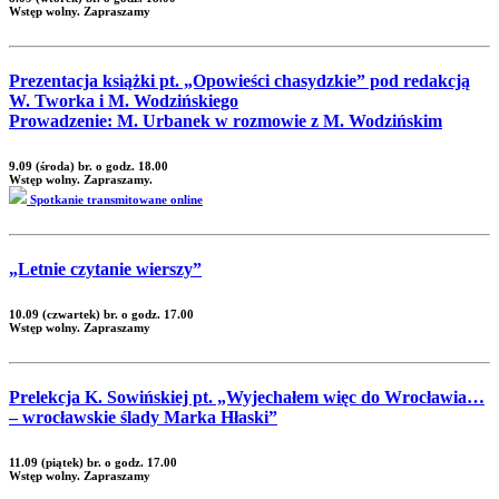
Wstęp wolny. Zapraszamy
Prezentacja książki pt. „Opowieści chasydzkie” pod redakcją
W. Tworka i M. Wodzińskiego
Prowadzenie: M. Urbanek w rozmowie z M. Wodzińskim
9.09 (środa) br. o godz. 18.00
Wstęp wolny. Zapraszamy.
Spotkanie transmitowane online
„Letnie czytanie wierszy”
10.09 (czwartek) br. o godz. 17.00
Wstęp wolny. Zapraszamy
Prelekcja K. Sowińskiej pt. „Wyjechałem więc do Wrocławia…
– wrocławskie ślady Marka Hłaski”
11.09 (piątek) br. o godz. 17.00
Wstęp wolny. Zapraszamy