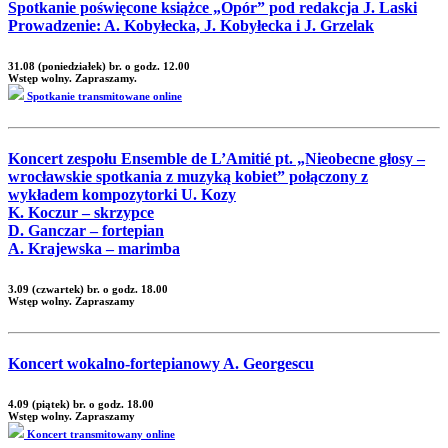
Spotkanie poświęcone książce „Opór” pod redakcja J. Laski
Prowadzenie: A. Kobyłecka, J. Kobyłecka i J. Grzelak
31.08 (poniedziałek) br. o godz. 12.00
Wstęp wolny. Zapraszamy.
Spotkanie transmitowane online
Koncert zespołu Ensemble de L’Amitié pt. „Nieobecne głosy –
wrocławskie spotkania z muzyką kobiet” połączony z
wykładem kompozytorki U. Kozy
K. Koczur – skrzypce
D. Ganczar – fortepian
A. Krajewska – marimba
3.09 (czwartek) br. o godz. 18.00
Wstęp wolny. Zapraszamy
Koncert wokalno-fortepianowy A. Georgescu
4.09 (piątek) br. o godz. 18.00
Wstęp wolny. Zapraszamy
Koncert transmitowany online