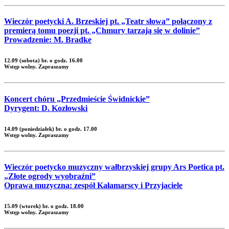
Wieczór poetycki A. Brzeskiej pt. „Teatr słowa” połączony z
premierą tomu poezji pt. „Chmury tarzają się w dolinie”
Prowadzenie: M. Bradke
12.09 (sobota) br. o godz. 16.00
Wstęp wolny. Zapraszamy
Koncert chóru „Przedmieście Świdnickie”
Dyrygent: D. Kozłowski
14.09 (poniedziałek) br. o godz. 17.00
Wstęp wolny. Zapraszamy
Wieczór poetycko muzyczny wałbrzyskiej grupy Ars Poetica pt.
„Złote ogrody wyobraźni”
Oprawa muzyczna: zespół Kałamarscy i Przyjaciele
15.09 (wtorek) br. o godz. 18.00
Wstęp wolny. Zapraszamy