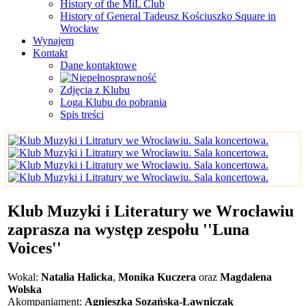
History of the MiL Club
History of General Tadeusz Kościuszko Square in
Wrocław
Wynajem
Kontakt
Dane kontaktowe
Zdjęcia z Klubu
Loga Klubu do pobrania
Spis treści
Klub Muzyki i Literatury we Wrocławiu
zaprasza na występ zespołu ''Luna
Voices''
Wokal:
Natalia Halicka
,
Monika Kuczera
oraz
Magdalena
Wolska
Akompaniament:
Agnieszka Sozańska-Ławniczak