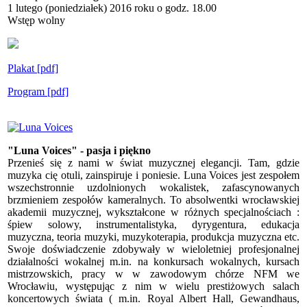
1 lutego (poniedziałek) 2016 roku o godz. 18.00
Wstęp wolny
Plakat [pdf]
Program [pdf]
"Luna Voices" - pasja i piękno
Przenieś się z nami w świat muzycznej elegancji. Tam, gdzie
muzyka cię otuli, zainspiruje i poniesie. Luna Voices jest zespołem
wszechstronnie uzdolnionych wokalistek, zafascynowanych
brzmieniem zespołów kameralnych. To absolwentki wrocławskiej
akademii muzycznej, wykształcone w różnych specjalnościach :
śpiew solowy, instrumentalistyka, dyrygentura, edukacja
muzyczna, teoria muzyki, muzykoterapia, produkcja muzyczna etc.
Swoje doświadczenie zdobywały w wieloletniej profesjonalnej
działalności wokalnej m.in. na konkursach wokalnych, kursach
mistrzowskich, pracy w w zawodowym chórze NFM we
Wrocławiu, występując z nim w wielu prestiżowych salach
koncertowych świata ( m.in. Royal Albert Hall, Gewandhaus,