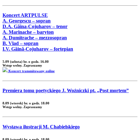
Koncert ARTPULSE
A. Georgescu – sopran
D.A. Găina-Cojuharov – tenor
A. Marinache – baryton
A. Dumitrache – mezzosopran
B. Vlad – sopran
I.V. Găină-Cojuharov – fortepian
5.09 (sobota) br. o godz. 16.00
Wstęp wolny. Zapraszamy
Koncert transmitowany online
Premiera tomu poetyckiego J. Woźniczki pt. „Post mortem”
8.09 (wtorek) br. o godz. 18.00
Wstęp wolny. Zapraszamy
Wystawa ilustracji M. Chabielskiego
8.09 (wtorek) br. o godz. 18.00