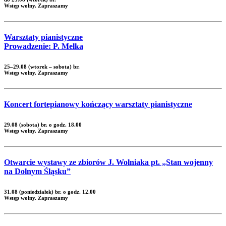
Wstęp wolny. Zapraszamy
Warsztaty pianistyczne
Prowadzenie: P. Melka
25–29.08 (wtorek – sobota) br.
Wstęp wolny. Zapraszamy
Koncert fortepianowy kończący warsztaty pianistyczne
29.08 (sobota) br. o godz. 18.00
Wstęp wolny. Zapraszamy
Otwarcie wystawy ze zbiorów J. Wolniaka pt. „Stan wojenny
na Dolnym Śląsku”
31.08 (poniedziałek) br. o godz. 12.00
Wstęp wolny. Zapraszamy