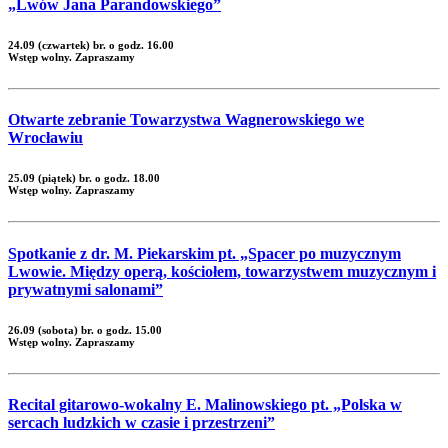
„Lwów Jana Parandowskiego”
24.09 (czwartek) br. o godz. 16.00
Wstęp wolny. Zapraszamy
Otwarte zebranie Towarzystwa Wagnerowskiego we
Wrocławiu
25.09 (piątek) br. o godz. 18.00
Wstęp wolny. Zapraszamy
Spotkanie z dr. M. Piekarskim pt. „Spacer po muzycznym
Lwowie. Między operą, kościołem, towarzystwem muzycznym i
prywatnymi salonami”
26.09 (sobota) br. o godz. 15.00
Wstęp wolny. Zapraszamy
Recital gitarowo-wokalny E. Malinowskiego pt. „Polska w
sercach ludzkich w czasie i przestrzeni”