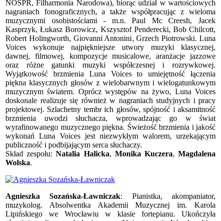
NOSPR, Filharmonia Narodowa), biorąc udział w wartościowych
nagraniach fonograficznych, a także współpracując z wieloma
muzycznymi osobistościami - m.n. Paul Mc Creesh, Jacek
Kasprzyk, Łukasz Borowicz, Kszysztof Penderecki, Bob Chilcott,
Robert Holingworth, Giovanni Antonini, Grzech Piotrowski. Luna
Voices wykonuje najpiękniejsze utwory muzyki klasycznej,
dawnej, filmowej, kompozycje musicalowe, aranżacje jazzowe
oraz różne gatunki muzyki współczesnej i rozrywkowej.
Wyjątkowość brzmienia Luna Voices to umiejętność łączenia
piękna klasycznych głosów z wielobarwnym i wielogatunkowym
muzycznym światem. Oprócz występów na żywo, Luna Voices
doskonale realizuje się również w nagraniach studyjnych i pracy
projektowej. Szlachetny tembr ich głosów, spójność i aksamitność
brzmienia uwodzi słuchacza, wprowadzając go w świat
wyrafinowanego muzycznego piękna. Świeżość brzmienia i jakość
wykonań Luna Voices jest niezwykłym walorem, urzekającym
publiczność i podbijającym serca słuchaczy.
Skład zespołu:
Natalia Halicka
,
Monika Kuczera
,
Magdalena
Wolska
.
Agnieszka Sozańska-Ławniczak
: Pianistka, akompaniator,
muzykolog. Absolwentka Akademii Muzycznej im. Karola
Lipińskiego we Wrocławiu w klasie fortepianu. Ukończyła