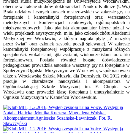
również studia muzykologiczne na Uniwersytecie Wrocławskim,
obecnie w trakcie studiów doktoranckich Nauk o Kulturze (UWr.)
Brała udział w licznych kursach mistrzowskich w zakresie gry na
fortepianie i kameralistyki fortepianowej oraz warsztatach
metodycznych i konferencjach naukowych, ogólnopolskich i
międzynarodowych. Jako pianista akompaniator bierze udział w
wielu projektach artystycznych, m.in. jako członek chóru Akademii
Medycznej we Wrocławiu, z którym nagrała płytę „Z muzyką
przez świat” oraz członek zespołu poezji śpiewanej. W zakresie
kameralistyki fortepianowej współpracuje z muzykami różnych
specjalności: wokalistami, gitarzystami, wiolonczelistami oraz trio
fortepianowym. Posiada również bogate doświadczenie
pedagogiczne: prowadziła autorskie warsztaty gry na fortepianie w
Społecznym Ognisku Muzycznym we Wrocławiu, współpracowała
także z Wrocławską Szkołą Muzyki dla Dorosłych. Od 2012 roku
pracuje w charakterze nauczyciela i akompaniatora w
Ogólnokształcącej Szkole Muzycznej im. F. Chopina we
Wrocławiu oraz prowadzi klasę fortepianu i umuzykalnienie w
Ognisku Muzycznym w Kamieńcu Wrocławskim.