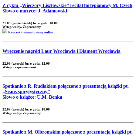
Z cyklu „Wieczory Lisztowskie” recital fortepianowy M. Czech
Słowo o muzyce: J. Adamowski
21.09 (poniedziałek) br. o godz. 18.00
Wstęp wolny. Zapraszamy
Koncert transmitowany online
Wręczenie nagród Laur Wrocławia i Diament Wrocławia
22.09 (wtorek) br. o godz. 12.00
Wstęp z zaproszeniami
Spotkanie z R. Rudiakiem połączone z prezentacją książki pt.
„Seans spirytystyczny”
Słowo o książce: U.M. Benka
22.09 (wtorek) br. o godz. 18.00
Wstęp wolny. Zapraszamy
Spotkanie z M. Olbromskim połączone z prezentacją książki pt.