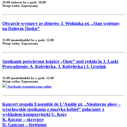
29.08 (sobota) br. o godz. 18.00
Wstęp wolny. Zapraszamy
Otwarcie wystawy ze zbiorów J. Wolniaka pt. „Stan wojenny
na Dolnym Śląsku”
31.08 (poniedziałek) br. o godz. 12.00
Wstęp wolny. Zapraszamy
Spotkanie poświęcone książce „Opór” pod redakcja J. Laski
Prowadzenie: A. Kobyłecka, J. Kobyłecka i J. Grzelak
31.08 (poniedziałek) br. o godz. 12.00
Wstęp wolny. Zapraszamy.
Spotkanie transmitowane online
Koncert zespołu Ensemble de L’Amitié pt. „Nieobecne głosy –
wrocławskie spotkania z muzyką kobiet” połączony z
wykładem kompozytorki U. Kozy
K. Koczur – skrzypce
D. Ganczar – fortepian