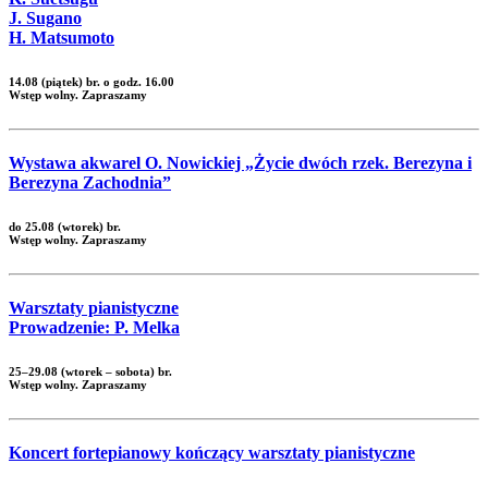
J. Sugano
H. Matsumoto
14.08 (piątek) br. o godz. 16.00
Wstęp wolny. Zapraszamy
Wystawa akwarel O. Nowickiej „Życie dwóch rzek. Berezyna i
Berezyna Zachodnia”
do 25.08 (wtorek) br.
Wstęp wolny. Zapraszamy
Warsztaty pianistyczne
Prowadzenie: P. Melka
25–29.08 (wtorek – sobota) br.
Wstęp wolny. Zapraszamy
Koncert fortepianowy kończący warsztaty pianistyczne