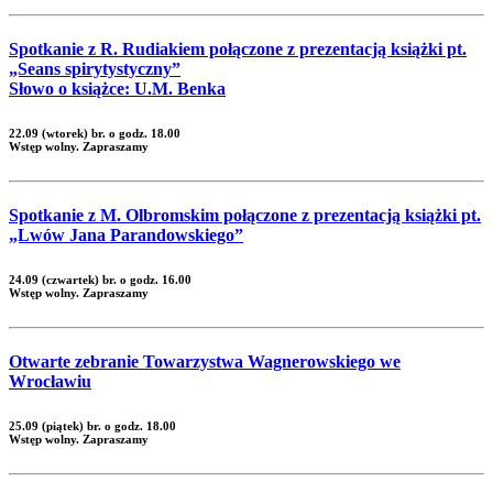
Spotkanie z R. Rudiakiem połączone z prezentacją książki pt.
„Seans spirytystyczny”
Słowo o książce: U.M. Benka
22.09 (wtorek) br. o godz. 18.00
Wstęp wolny. Zapraszamy
Spotkanie z M. Olbromskim połączone z prezentacją książki pt.
„Lwów Jana Parandowskiego”
24.09 (czwartek) br. o godz. 16.00
Wstęp wolny. Zapraszamy
Otwarte zebranie Towarzystwa Wagnerowskiego we
Wrocławiu
25.09 (piątek) br. o godz. 18.00
Wstęp wolny. Zapraszamy