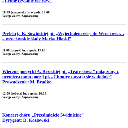
„Letnie czytanie wierszy”
10.09 (czwartek) br. o godz. 17.00
Wstęp wolny. Zapraszamy
Prelekcja K. Sowińskiej pt. „Wyjechałem więc do Wrocławia…
– wrocławskie ślady Marka Hłaski”
11.09 (piątek) br. o godz. 17.00
Wstęp wolny. Zapraszamy
Wieczór poetycki A. Brzeskiej pt. „Teatr słowa” połączony z
premierą tomu poezji pt. „Chmury tarzają się w dolinie”
Prowadzenie: M. Bradke
12.09 (sobota) br. o godz. 16.00
Wstęp wolny. Zapraszamy
Koncert chóru „Przedmieście Świdnickie”
Dyrygent: D. Kozłowski