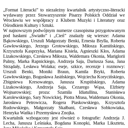
„Format Literacki” to niezależny kwartalnik artystyczno-literacki
wydawany przez Stowarzyszenie Pisarzy Polskich Oddział we
Wrocławiu we współpracy z Klubem Muzyki i Literatury oraz
Ośrodkiem Kultury i Sztuki.
W najnowszym podwójnym numerze czasopisma przygotowanym
pod hasłami „Światło” i „Cień” znalazły się wiersze: Adama
Bąkowskiego, Urszuli Małgorzaty Benki, Ernesta Brylla, Roberta
Gawłowskiego, Jerzego Grotowskiego, Miłosza Kamińskiego,
Krzysztofa Kasprzyka, Mariana Kisiela, Agnieszki Kłos, Adama
Lizakowskiego, Czesława Miłosza, Waldemara Okonia, Mariglorii
Palmy, Marka Rapnickiego, Andrzeja Saja, Dariusza Sasa, Jana
Strządały, Lesława Wolaka; eseje, szkice, recenzje i rozmowy:
Urszuli Benki, Moniki Braun, Kamila Bryki, Roberta
Gawłowskiego, Bogusława Jasińskiego, Wojciecha Korycińskiego,
Zbigniewa Kresowatego, Janusza Krupińskiego, Adama
Lizakowskiego, Andrzeja Saja, Cezarego Wąsa, Elżbiety
Wojnarowskiej; proza: Szamila Idiatullina, Stanisława
Karolewskiego, Sary Nowickiej, Piotra Mrasa, Waldemara Okonia,
Jarosława Petrowicza, Rogera Piaskowskiego, Krzysztofa
Rudowskiego, Małgorzaty Skałbani, Czesława Sobkowiaka,
Henryka Wańka i Przemysława Znojka.
Kwartalnik wzbogacony jest również o fotografie: Andrzeja J.
Lecha, Janusza Leśniaka, Bogdana Konopki, Marka Likszteta,