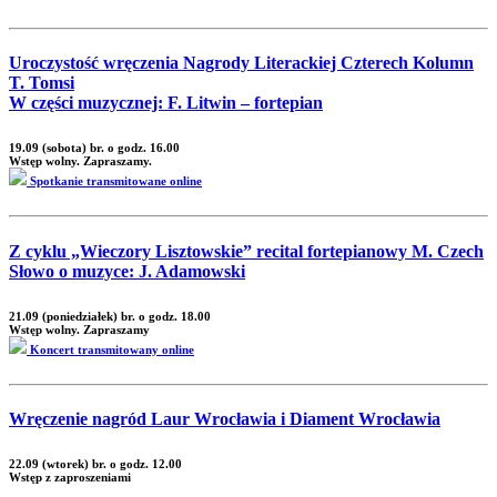
Uroczystość wręczenia Nagrody Literackiej Czterech Kolumn
T. Tomsi
W części muzycznej: F. Litwin – fortepian
19.09 (sobota) br. o godz. 16.00
Wstęp wolny. Zapraszamy.
Spotkanie transmitowane online
Z cyklu „Wieczory Lisztowskie” recital fortepianowy M. Czech
Słowo o muzyce: J. Adamowski
21.09 (poniedziałek) br. o godz. 18.00
Wstęp wolny. Zapraszamy
Koncert transmitowany online
Wręczenie nagród Laur Wrocławia i Diament Wrocławia
22.09 (wtorek) br. o godz. 12.00
Wstęp z zaproszeniami