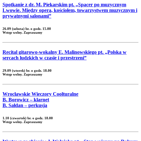
Spotkanie z dr. M. Piekarskim pt. „Spacer po muzycznym
Lwowie. Między operą, kościołem, towarzystwem muzycznym i
prywatnymi salonami”
26.09 (sobota) br. o godz. 15.00
Wstęp wolny. Zapraszamy
Recital gitarowo-wokalny E. Malinowskiego pt. „Polska w
sercach ludzkich w czasie i przestrzeni”
29.09 (wtorek) br. o godz. 18.00
Wstęp wolny. Zapraszamy
Wrocławskie Wieczory Coolturalne
B. Borowicz – klarnet
B. Sałdan – perkusja
1.10 (czwartek) br. o godz. 18.00
Wstęp wolny. Zapraszamy