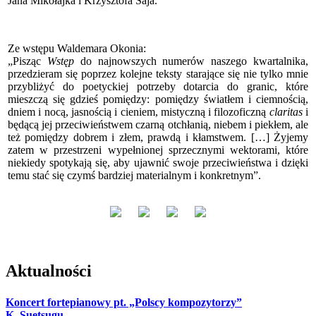
Jana Mikołajka i Krzysztofa Saja.
Ze wstępu Waldemara Okonia:
„Pisząc
Wstęp
do najnowszych numerów naszego kwartalnika,
przedzieram się poprzez kolejne teksty starające się nie tylko mnie
przybliżyć do poetyckiej potrzeby dotarcia do granic, które
mieszczą się gdzieś pomiędzy: pomiędzy światłem i ciemnością,
dniem i nocą, jasnością i cieniem, mistyczną i filozoficzną
claritas
i
będącą jej przeciwieństwem czarną otchłanią, niebem i piekłem, ale
też pomiędzy dobrem i złem, prawdą i kłamstwem. […] Żyjemy
zatem w przestrzeni wypełnionej sprzecznymi wektorami, które
niekiedy spotykają się, aby ujawnić swoje przeciwieństwa i dzięki
temu stać się czymś bardziej materialnym i konkretnym”.
Aktualności
Koncert fortepianowy pt. „Polscy kompozytorzy”
K. Suetsugu