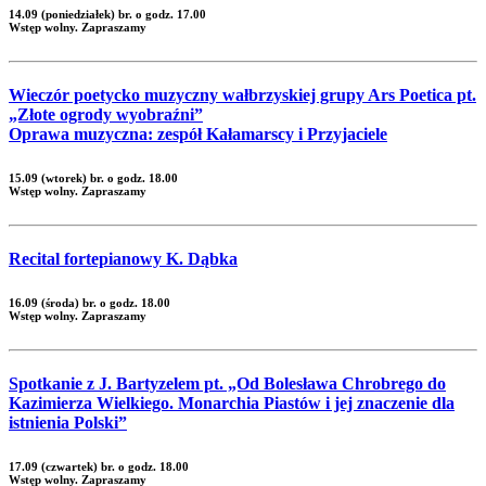
14.09 (poniedziałek) br. o godz. 17.00
Wstęp wolny. Zapraszamy
Wieczór poetycko muzyczny wałbrzyskiej grupy Ars Poetica pt.
„Złote ogrody wyobraźni”
Oprawa muzyczna: zespół Kałamarscy i Przyjaciele
15.09 (wtorek) br. o godz. 18.00
Wstęp wolny. Zapraszamy
Recital fortepianowy K. Dąbka
16.09 (środa) br. o godz. 18.00
Wstęp wolny. Zapraszamy
Spotkanie z J. Bartyzelem pt. „Od Bolesława Chrobrego do
Kazimierza Wielkiego. Monarchia Piastów i jej znaczenie dla
istnienia Polski”
17.09 (czwartek) br. o godz. 18.00
Wstęp wolny. Zapraszamy