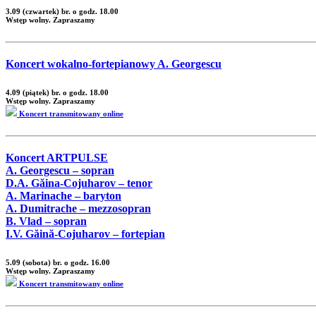
3.09 (czwartek) br. o godz. 18.00
Wstęp wolny. Zapraszamy
Koncert wokalno-fortepianowy A. Georgescu
4.09 (piątek) br. o godz. 18.00
Wstęp wolny. Zapraszamy
Koncert transmitowany online
Koncert ARTPULSE
A. Georgescu – sopran
D.A. Găina-Cojuharov – tenor
A. Marinache – baryton
A. Dumitrache – mezzosopran
B. Vlad – sopran
I.V. Găină-Cojuharov – fortepian
5.09 (sobota) br. o godz. 16.00
Wstęp wolny. Zapraszamy
Koncert transmitowany online