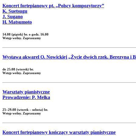
Koncert fortepianowy pt. „Polscy kompozytorzy”
K. Suetsugu
J. Sugano
H. Matsumoto
14.08 (piątek) br. o godz. 16.00
Wstęp wolny. Zapraszamy
Wystawa akwarel O. Nowickiej „Życie dwóch rzek. Berezyna i 
do 25.08 (wtorek) br.
Wstęp wolny. Zapraszamy
Warsztaty pianistyczne
Prowadzenie: P. Melka
25–29.08 (wtorek – sobota) br.
Wstęp wolny. Zapraszamy
Koncert fortepianowy kończący warsztaty pianistyczne