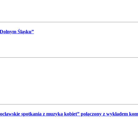
 Dolnym Śląsku”
wrocławskie spotkania z muzyką kobiet” połączony z wykładem ko