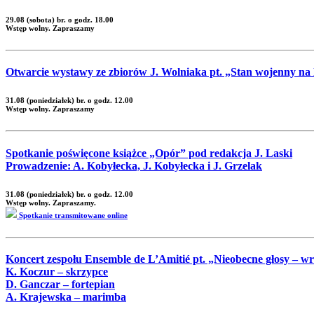
29.08 (sobota) br. o godz. 18.00
Wstęp wolny. Zapraszamy
Otwarcie wystawy ze zbiorów J. Wolniaka pt. „Stan wojenny na
31.08 (poniedziałek) br. o godz. 12.00
Wstęp wolny. Zapraszamy
Spotkanie poświęcone książce „Opór” pod redakcja J. Laski
Prowadzenie: A. Kobyłecka, J. Kobyłecka i J. Grzelak
31.08 (poniedziałek) br. o godz. 12.00
Wstęp wolny. Zapraszamy.
Spotkanie transmitowane online
Koncert zespołu Ensemble de L’Amitié pt. „Nieobecne głosy – 
K. Koczur – skrzypce
D. Ganczar – fortepian
A. Krajewska – marimba